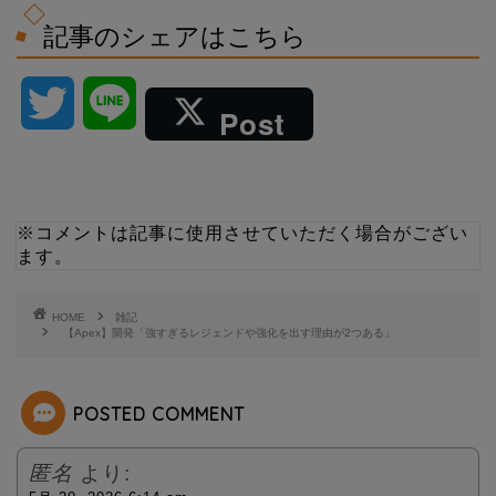
記事のシェアはこちら
T
L
Post
w
i
i
n
※コメントは記事に使用させていただく場合がござい
ます。
t
e
t
HOME
雑記
【Apex】開発「強すぎるレジェンドや強化を出す理由が2つある」
e
POSTED COMMENT
r
匿名
より: