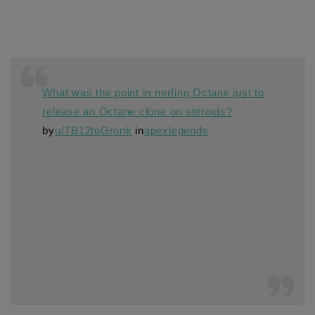
What was the point in nerfing Octane just to
release an Octane clone on steroids?
by
u/TB12toGronk
in
apexlegends