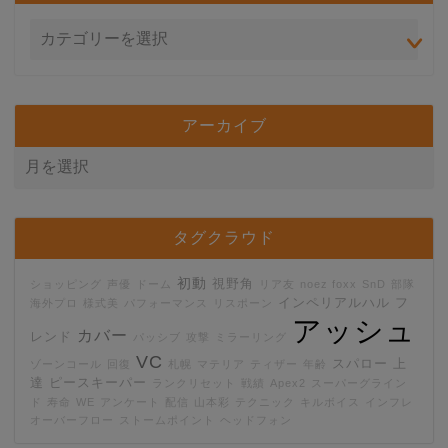
アーカイブ
タグクラウド
初動
視野角
ショッピング
声優
ドーム
リア友
noez foxx
SnD
部隊
インペリアルハル
フ
海外プロ
様式美
パフォーマンス
リスポーン
アッシュ
カバー
レンド
パッシブ
攻撃
ミラーリング
VC
スパロー
上
ゾーンコール
回復
札幌
マテリア
ティザー
年齢
達
ピースキーパー
ランクリセット
戦績
Apex2
スーパーグライン
ド
寿命
WE
アンケート
配信
山本彩
テクニック
キルボイス
インフレ
オーバーフロー
ストームポイント
ヘッドフォン