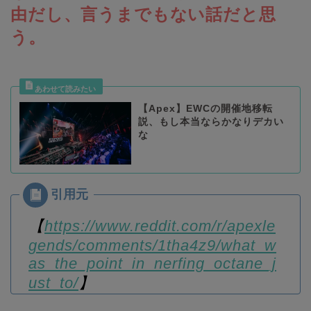
由だし、言うまでもない話だと思
う。
【Apex】EWCの開催地移転
説、もし本当ならかなりデカい
な
【
https://www.reddit.com/r/apexle
gends/comments/1tha4z9/what_w
as_the_point_in_nerfing_octane_j
ust_to/
】