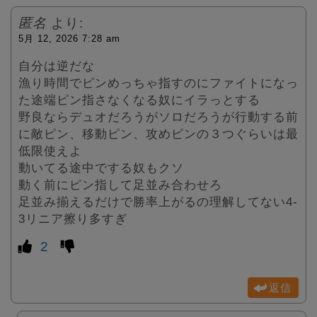
匿名
より:
5月 12, 2026 7:28 am
自分は逆だな
漁り時間でピンめっちゃ指すのにファイトになっ
た途端ピン指さなくなる奴にイラっとする
野良ならデュオだろうがソロだろうが行動する前
に敵ピン、移動ピン、攻めピンの３つぐらいは最
低限使えよ
動いてる途中でする奴もクソ
動く前にピン指して足並み合わせろ
足並み揃えるだけで勝率上がるの理解してない4-
3リニア擦り多すぎ
2
返信