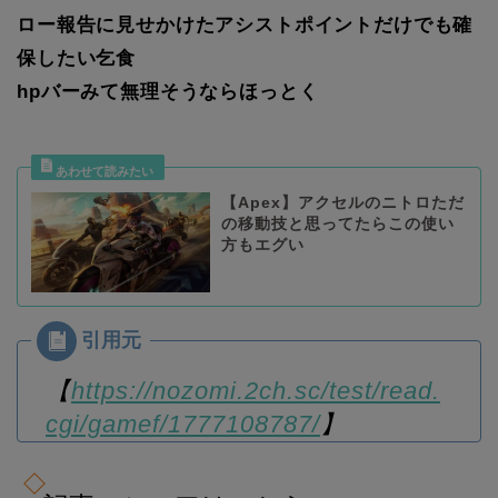
ロー報告に見せかけたアシストポイントだけでも確
保したい乞食
hpバーみて無理そうならほっとく
【Apex】アクセルのニトロただ
の移動技と思ってたらこの使い
方もエグい
【
https://nozomi.2ch.sc/test/read.
cgi/gamef/1777108787/
】