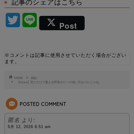
記事のシェアはこちら
T
L
Post
w
i
i
n
※コメントは記事に使用させていただく場合がござい
ます。
t
e
t
HOME
雑記
【Apex】見ただけで萎える野良のピンの使い方はコレじゃね
e
POSTED COMMENT
r
匿名
より:
5月 12, 2026 6:51 am