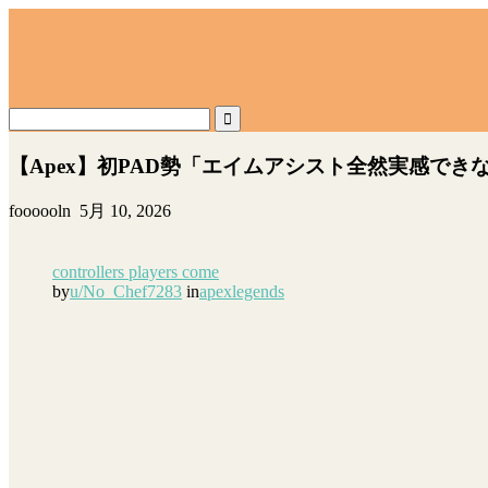
【Apex】初PAD勢「エイムアシスト全然実感で
foooooln
5月 10, 2026
controllers players come
by
u/No_Chef7283
in
apexlegends