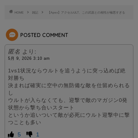
t
HOME
雑記
【Apex】アクセルULT、この武器との相性が極悪すぎる
e
POSTED COMMENT
r
匿名
より:
5月 9, 2026 3:10 am
1vs1状況ならウルトを追うように突っ込めば絶
対勝ち
決まれば確実に空中の無防備な敵を仕留められる
し
ウルトが入らなくても、迎撃で敵のマガジン0発
状態から撃ち合いスタート
というか追いついて敵が必死にウルト迎撃中に撃
つことも多い
5
1