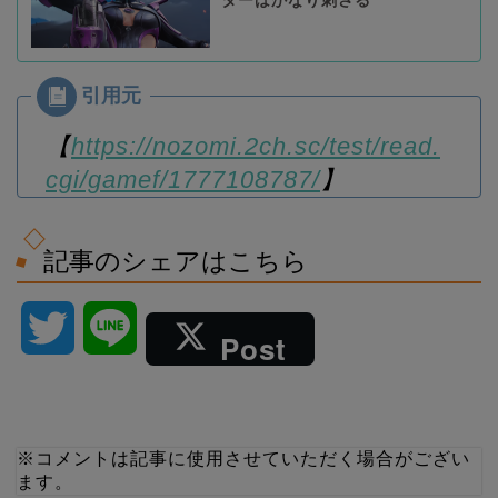
ターはかなり刺さる
【
https://nozomi.2ch.sc/test/read.
cgi/gamef/1777108787/
】
記事のシェアはこちら
T
L
Post
w
i
i
n
※コメントは記事に使用させていただく場合がござい
ます。
t
e