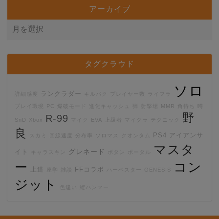
アーカイブ
タグクラウド
ソロ
ランクラダー
詳細感度
キルパク
プレイヤー数
ライフラ
プレイ環境
PC
爆破モード
進化キャッシュ
弾
射撃場
MMR
角待ち
噂
野
R-99
SnD
Xbox
マイク
EVA
上級者
マイクラ
テクニック
良
PS4
アイアンサ
スカミ
回線速度
分布率
ソロマス
クオンタム
マスタ
グレネード
イト
キャラスキン
ボタン
ポータル
コン
ー
上達
FFコラボ
座学
雑談
ハーベスター
GENESIS
ジット
色違い
縦ハンマー