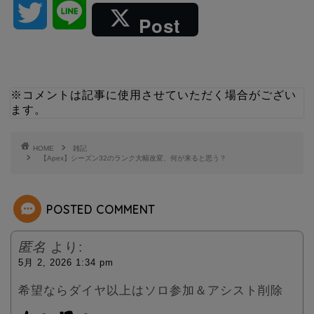
T
L
Post
w
i
i
n
※コメントは記事に使用させていただく場合がござい
ます。
t
e
t
HOME
雑記
【Apex】シーズン32のランク大幅改変、何が来ると思う？
e
POSTED COMMENT
r
匿名
より:
5月 2, 2026 1:34 pm
希望ならダイヤ以上はソロ参加＆アシスト削除