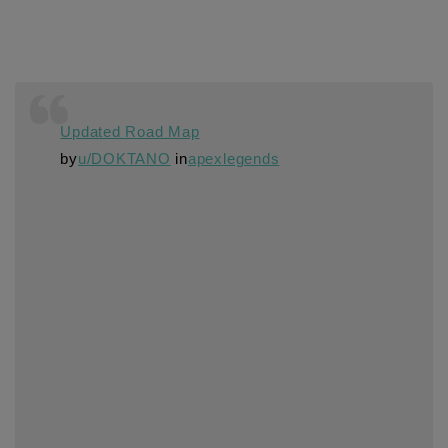
Updated Road Map
by
u/DOKTANO
in
apexlegends