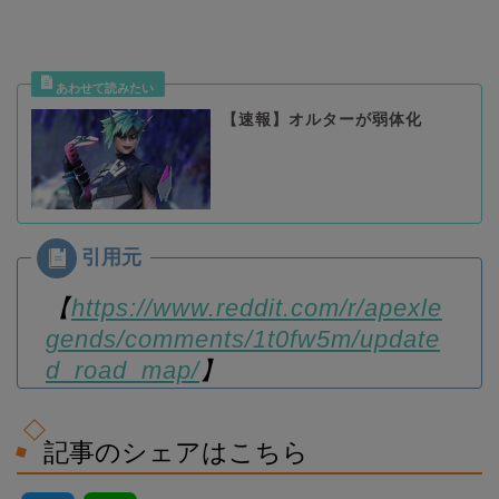
【速報】オルターが弱体化
【
https://www.reddit.com/r/apexle
gends/comments/1t0fw5m/update
d_road_map/
】
記事のシェアはこちら