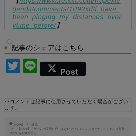
【
https://www.reddit.com/r/apexle
gends/comments/1rt92xd/i_have_
been_pinging_my_distances_ever
ytime_before/
】
記事のシェアはこちら
T
L
Post
w
i
i
n
※コメントは記事に使用させていただく場合がござい
ます。
t
e
t
HOME
雑記
【Apex】「ゲームの実態に合ってないクソチャレンジ何とかしてくれ」海外勢
の間でも不満集まる