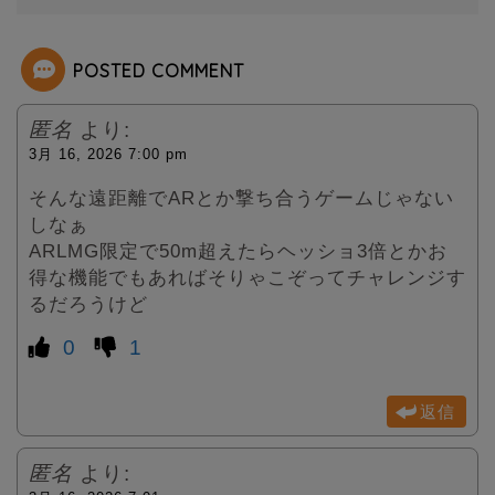
e
r
POSTED COMMENT
匿名
より:
3月 16, 2026 7:00 pm
そんな遠距離でARとか撃ち合うゲームじゃない
しなぁ
ARLMG限定で50m超えたらヘッショ3倍とかお
得な機能でもあればそりゃこぞってチャレンジす
るだろうけど
0
1
返信
匿名
より: