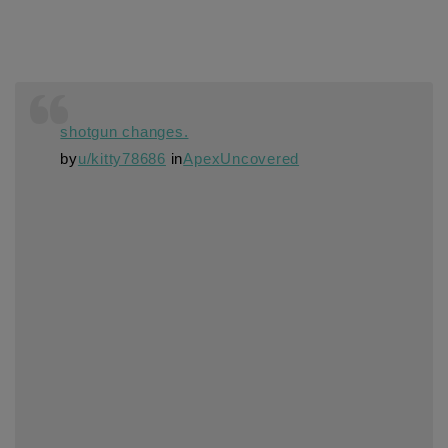
shotgun changes.
by
u/kitty78686
in
ApexUncovered