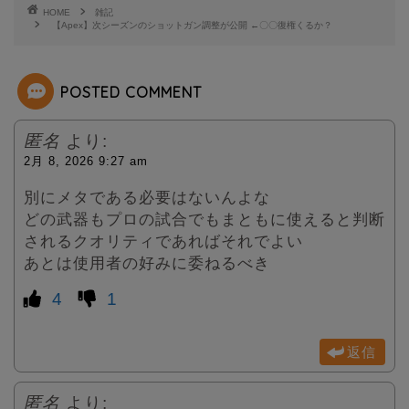
t
HOME
雑記
【Apex】次シーズンのショットガン調整が公開 ←〇〇復権くるか？
e
POSTED COMMENT
r
匿名
より:
2月 8, 2026 9:27 am
別にメタである必要はないんよな
どの武器もプロの試合でもまともに使えると判断
されるクオリティであればそれでよい
あとは使用者の好みに委ねるべき
4
1
返信
匿名
より: