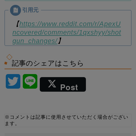
【
https://www.reddit.com/r/ApexU
ncovered/comments/1qxshyy/shot
gun_changes/
】
記事のシェアはこちら
T
L
Post
w
i
i
n
※コメントは記事に使用させていただく場合がござい
ます。
t
e