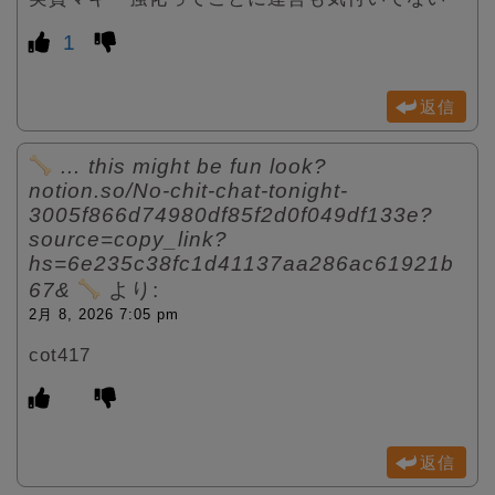
1
返信
… this might be fun look?
notion.so/No-chit-chat-tonight-
3005f866d74980df85f2d0f049df133e?
source=copy_link?
hs=6e235c38fc1d41137aa286ac61921b
67&
より:
2月 8, 2026 7:05 pm
cot417
返信