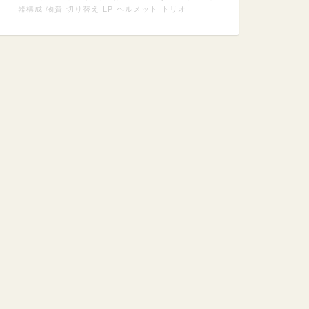
器構成
物資
切り替え
LP
ヘルメット
トリオ