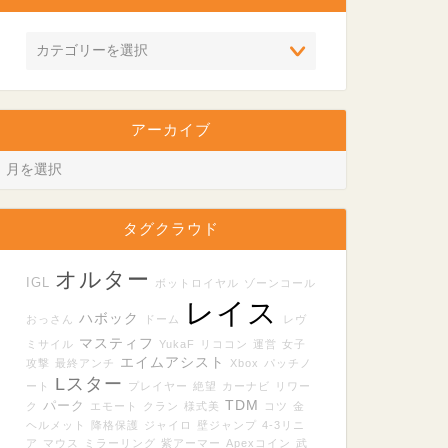
アーカイブ
タグクラウド
オルター
IGL
ボットロイヤル
ゾーンコール
レイス
ハボック
おっさん
ドーム
レヴ
マスティフ
ミサイル
YukaF
リココン
運営
女子
エイムアシスト
攻撃
最終アンチ
Xbox
パッチノ
Lスター
ート
プレイヤー
絶望
カーナビ
リワー
TDM
パーク
ク
エモート
クラン
様式美
コツ
金
ヘルメット
降格保護
ジャイロ
壁ジャンプ
4-3リニ
ア
マウス
ミラーリング
紫アーマー
Apexコイン
武