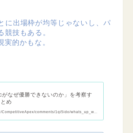
とに出場枠が均等じゃないし、パ
る競技もある。
現実的かもな。
aticがなぜ優勝できないのか」を考察す
まとめ
/r/CompetitiveApex/comments/1qi5ido/whats_up_w...