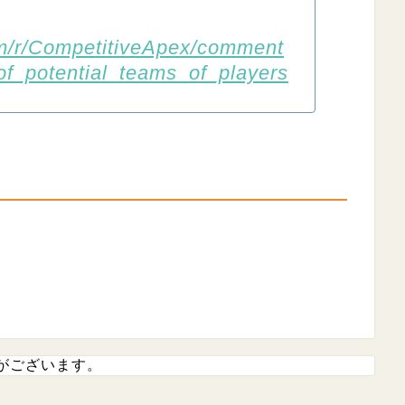
om/r/CompetitiveApex/comment
of_potential_teams_of_players
がございます。