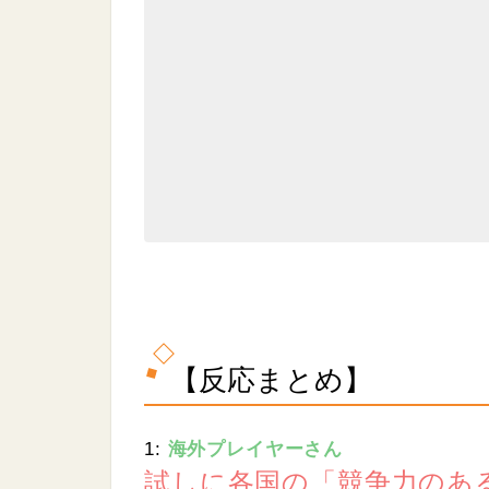
.
0
7
%
【反応まとめ】
1:
海外プレイヤーさん
試しに各国の「競争力のあ