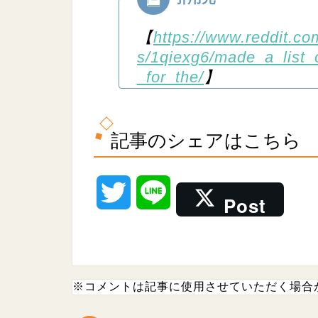
【
https://www.reddit.c
s/1qiexg6/made_a_list_
_for_the/
】
記事のシェアはこちら
T
L
Post
w
i
i
n
※コメントは記事に使用させていただく場合
t
e