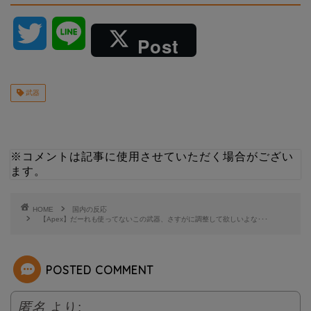
T
L
Post
w
i
武器
i
n
t
e
※コメントは記事に使用させていただく場合がござい
t
ます。
e
HOME
国内の反応
【Apex】だーれも使ってないこの武器、さすがに調整して欲しいよな･･･
r
POSTED COMMENT
匿名
より: