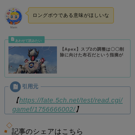
ロングボウである意味がほしいな
Marin
【Apex】スプ2の調整は〇〇削
除に向けた布石だという指摘が
【
https://fate.5ch.net/test/read.cgi/
gamef/1756666002/
】
記事のシェアはこちら