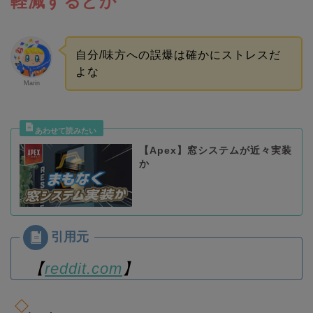
軽減するとか
自分/味方への誤爆は確かにストレスだ
よな
Marin
【Apex】窓システムが近々実装
か
【
reddit.com
】