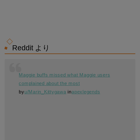
Reddit より
Maggie buffs missed what Maggie users
complained about the most
by
u/Marin_Kittygawa
in
apexlegends