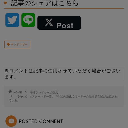
記事のシェアはこちら
T
L
Post
w
i
マッドマギー
i
n
t
e
※コメントは記事に使用させていただく場合がござい
t
ます。
e
HOME
海外プレイヤーの反応
【Apex】マスターマギー使い「今回の強化ではマギーの致命的欠陥が放置され
ている」
r
POSTED COMMENT