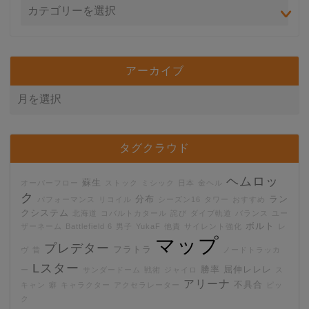
アーカイブ
タグクラウド
ヘムロッ
蘇生
オーバーフロー
ストック
ミシック
日本
金ヘル
ク
分布
ラン
パフォーマンス
リコイル
シーズン16
タワー
おすすめ
クシステム
北海道
コバルトカタール
詫び
ダイブ軌道
バランス
ユー
ボルト
ザーネーム
Battlefield 6
男子
YukaF
他責
サイレント強化
レ
マップ
プレデター
フラトラ
ヴ
昔
ノードトラッカ
Lスター
勝率
屈伸レレレ
ー
サンダードーム
戦術
ジャイロ
ス
アリーナ
不具合
キャン
癖
キャラクター
アクセラレーター
ピッ
ク