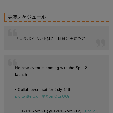
実装スケジュール
「コラボイベントは7月15日に実装予定」
No new event is coming with the Split 2
launch
• Collab event set for July 14th.
pic.twitter.com/KXSmCLsUOi
— HYPERMYST (@HYPERMYSTx)
June 23,