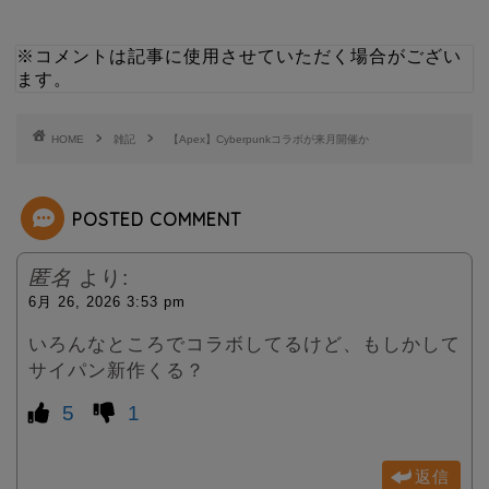
i
n
※コメントは記事に使用させていただく場合がござい
ます。
t
e
t
HOME
雑記
【Apex】Cyberpunkコラボが来月開催か
e
POSTED COMMENT
r
匿名
より:
6月 26, 2026 3:53 pm
いろんなところでコラボしてるけど、もしかして
サイパン新作くる？
5
1
返信