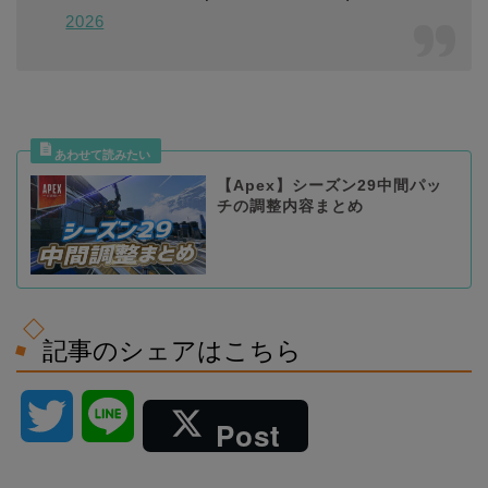
2026
【Apex】シーズン29中間パッ
チの調整内容まとめ
記事のシェアはこちら
T
L
Post
w
i