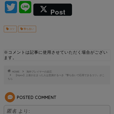
T
L
Post
w
i
コツ
撃ち合い
i
n
t
e
※コメントは記事に使用させていただく場合がござい
t
ます。
e
HOME
海外プレイヤーの反応
【Apex】上達が止まった人は意識するべき『撃ち合いで応用できるコツ』がこ
ちら
r
POSTED COMMENT
匿名
より: