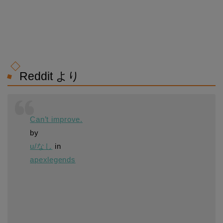
Reddit より
Can’t improve.
by
u/なし
in
apexlegends