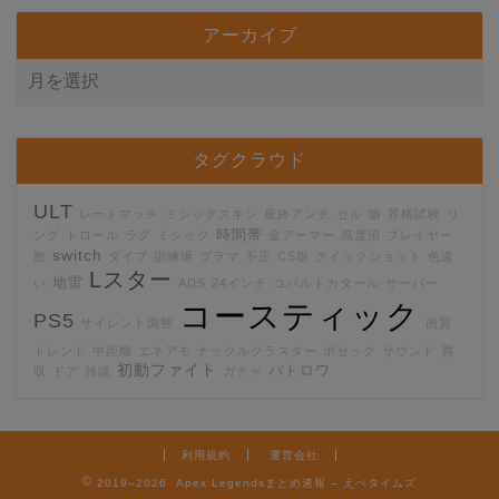
アーカイブ
タグクラウド
ULT
レートマッチ
ミシックスキン
最終アンチ
セル
癖
昇格試験
リ
時間帯
ング
トロール
ラグ
ミシック
金アーマー
感度沼
プレイヤー
switch
数
ダイブ
訓練場
ブラマ
不正
CS版
クイックショット
色違
Lスター
地雷
い
ADS
24インチ
コバルトカタール
サーバー
コースティック
PS5
サイレント調整
画質
トレンド
中距離
エネアモ
ナックルクラスター
ボセック
サウンド
買
初動ファイト
バトロワ
収
ドア
雑談
ガチャ
利用規約
運営会社
2019–2026 Apex Legendsまとめ速報 – えぺタイムズ