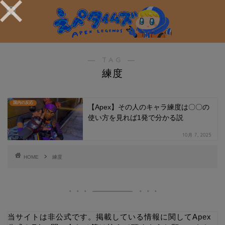
― TAG ―
練度
国内の反応
【Apex】その人のキャラ練度は〇〇の
使い方を見れば1発で分かる説
10月 7, 2025
HOME
練度
当サイトは非公式です。掲載している情報に関してApex