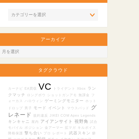
アーカイブ
タグクラウド
VC
ラン
カーナビ
EA買収
トライデント
Xbox
クマッチ
ロングボウ
ショットガンアモ
無課金
フ
ゲーミングモニター
ォーカス
ハロウィン
ホット
グ
モード
イベント
ドロップ
男子
マウスパッド
レネード
規約違反
JIKEI COM Apex Legends
アイアンサイト
視野角
キンキャニ
屋内
試合
モバイル
ポジション
金アーマー
拡マガ
キルボイス
撃ち合い
武器スキン
降格保護
プロ
レポート
癖
配信
村
ハーベスター
ガチャ
イヤホン
スマーフ