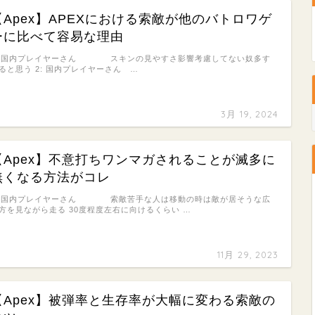
【Apex】APEXにおける索敵が他のバトロワゲ
ーに比べて容易な理由
: 国内プレイヤーさん スキンの見やすさ影響考慮してない奴多す
ると思う 2: 国内プレイヤーさん …
3月 19, 2024
【Apex】不意打ちワンマガされることが滅多に
無くなる方法がコレ
: 国内プレイヤーさん 索敵苦手な人は移動の時は敵が居そうな広
方を見ながら走る 30度程度左右に向けるくらい …
11月 29, 2023
【Apex】被弾率と生存率が大幅に変わる索敵の