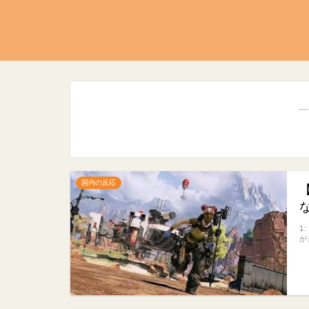
―
国内の反応
1
が