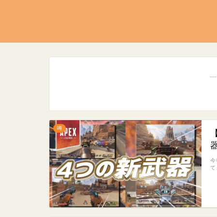
―
噂
今
て