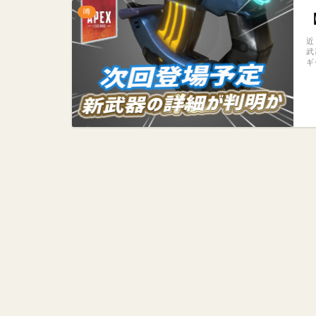
噂
近
武
ギ