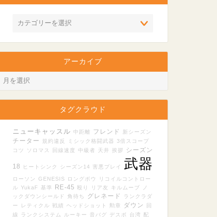
アーカイブ
タグクラウド
ニューキャッスル
フレンド
中距離
新シーズン
チーター
規約違反
ミシック格闘武器
3倍スコープ
シーズン
コツ
ソロマス
回線速度
中級者
天井
挨拶
武器
18
ヒートシンク
シーズン14
害悪プレイ
ローソン
GENESIS
ロングボウ
リコイルコントロー
RE-45
ル
YukaF
基準
殴り
リア友
キルムーブ
ノ
グレネード
ックダウンシールド
角待ち
ランクラダ
ダウン
ー
レティクル
戦績
ヘッドショット
勲章
回
線
ランクシステム
ルーキー
音バグ
デスボ
台湾
配