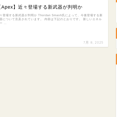
【Apex】近々登場する新武器が判明か
々登場する新武器が判明か Thordan Smash氏によって、今後登場する新
器について言及されています。 内容は下記のとおりです。 新しいエネル
ー …
7月 8, 2025