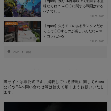
【Apex】残り10部隊以上で戦闘する意
味なくね？ ←〇〇に関する戦闘はする
べきでしょ
9月 30, 2023
国内の反応
【Apex】失うモノのあるランクマだか
らこそ〇〇するのが楽しいんだわｗｗ
←コレわかる
7月 25, 2023
HOME
戦闘
当サイトは非公式です。掲載している情報に関してApex
公式やEAへ問い合わせ等は控えて頂くようお願いいたし
ます。