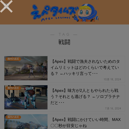
― TAG ―
戦闘
国内の反応
【Apex】戦闘で漁夫されないためのタ
イムリミットはどのくらいで考えてい
る？ ←ハッキリ言って･･･
10月 18, 2024
国内の反応
【Apex】味方が2人ともやられたら戦
う？それとも逃げる？ ←ソロプラチナ
だと･･･
7月 16, 2024
国内の反応
【Apex】戦闘にかけていい時間、MAX
〇〇秒が目安じゃね