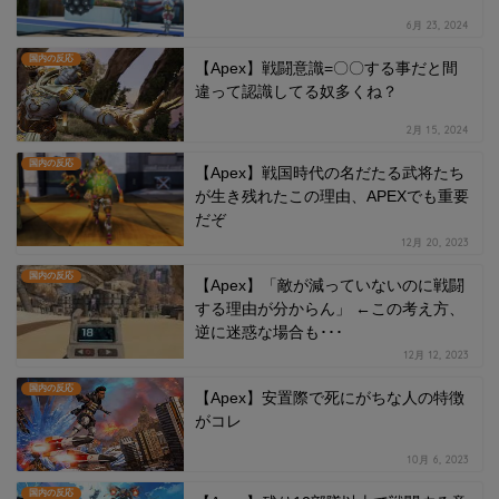
6月 23, 2024
国内の反応
【Apex】戦闘意識=〇〇する事だと間
違って認識してる奴多くね？
2月 15, 2024
国内の反応
【Apex】戦国時代の名だたる武将たち
が生き残れたこの理由、APEXでも重要
だぞ
12月 20, 2023
国内の反応
【Apex】「敵が減っていないのに戦闘
する理由が分からん」 ←この考え方、
逆に迷惑な場合も･･･
12月 12, 2023
国内の反応
【Apex】安置際で死にがちな人の特徴
がコレ
10月 6, 2023
国内の反応