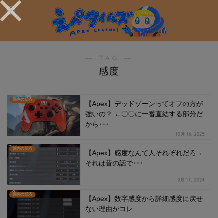
― TAG ―
感度
国内の反応
【Apex】デッドゾーンってオフの方が
強いの？ ←〇〇に一番直結する部分だ
から･･･
10月 16, 2025
国内の反応
【Apex】感度なんて人それぞれだろ ←
それは昔の話で･･･
9月 17, 2024
国内の反応
【Apex】数字感度から詳細感度に戻せ
ない理由がコレ