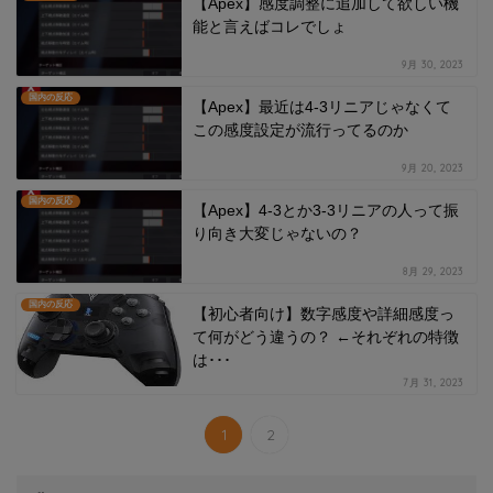
【Apex】感度調整に追加して欲しい機
能と言えばコレでしょ
9月 30, 2023
国内の反応
【Apex】最近は4-3リニアじゃなくて
この感度設定が流行ってるのか
9月 20, 2023
国内の反応
【Apex】4-3とか3-3リニアの人って振
り向き大変じゃないの？
8月 29, 2023
国内の反応
【初心者向け】数字感度や詳細感度っ
て何がどう違うの？ ←それぞれの特徴
は･･･
7月 31, 2023
1
2