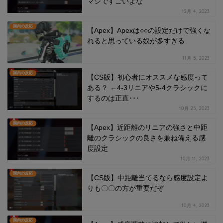
マジですごいよな
12月 4, 2023
国内の反応
【Apex】Apexは○○の設定だけで強くな
れると思っている奴が多すぎる
11月 5, 2023
国内の反応
【CS版】初心者にオススメな感度って
ある？ ←4-3リニアや5-4クラシックに
するのは正直･･･
10月 25, 2023
国内の反応
【Apex】近距離のリニアの強さと中距
離のクラシックの良さを兼ね備える感
度設定
10月 11, 2023
国内の反応
【CS版】中距離当てるなら感度設定よ
りも〇〇の方が重要だぞ
10月 4, 2023
国内の反応