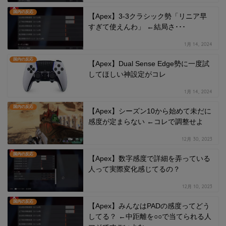
国内の反応
【Apex】3-3クラシック勢「リニア早
すぎて使えんわ」 ←結局さ･･･
1月 14, 2024
国内の反応
【Apex】Dual Sense Edge勢に一度試
してほしい神設定がコレ
1月 14, 2024
国内の反応
【Apex】シーズン10から始めて未だに
感度が定まらない ←コレで調整せよ
12月 30, 2023
国内の反応
【Apex】数字感度で詳細を弄っている
人って実際変化感じてるの？
12月 10, 2023
国内の反応
【Apex】みんなはPADの感度ってどう
してる？ ←中距離を○○で当てられる人