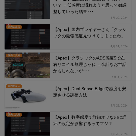
い？ ←低感度に慣れようと思って微調
整していった結果･･･
4月 29, 2024
国内の反応
【Apex】国内プレイヤーさん「クラシ
ックの最強感度見つけてしまったわ」
4月 14, 2024
国内の反応
【Apex】クラシックのADS感度5で左
右リコイル無理じゃね ←余計なお世話
かもしれないが･･･
4月 4, 2024
国内の反応
【Apex】Dual Sense Edgeで感度を安
定させる調整方法
1月 22, 2024
国内の反応
【Apex】数字感度で詳細オフなのに詳
細の設定が影響するってマジ？
1月 20, 2024