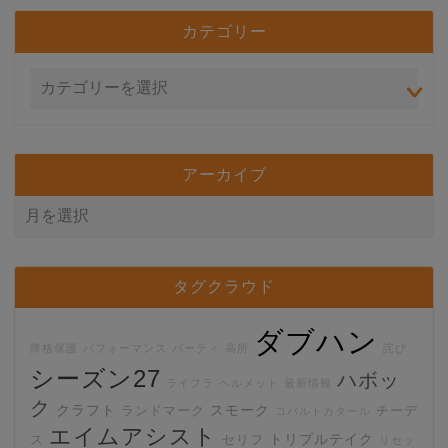
カテゴリー
アーカイブ
タグクラウド
ダブハン
降格保護
パフォーマンス
パーティ
高所
詫び
シーズン27
ハボッ
ライフラ
ヘルメット
最新情報
ク
クラフト
スモーク
ランドマーク
チーデ
コバルトカタール
エイムアシスト
トリプルテイク
ス
セリフ
リセッ