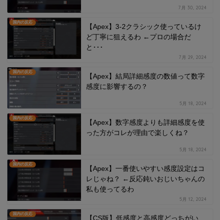
7月 30, 2024
国内の反応
【Apex】3-2クラシック使っているけ
ど丁寧に狙えるわ ←プロの場合だ
と･･･
7月 29, 2024
国内の反応
【Apex】結局詳細感度の数値って数字
感度に影響するの？
5月 18, 2024
国内の反応
【Apex】数字感度よりも詳細感度を使
った方がコレが理由で楽しくね？
5月 18, 2024
国内の反応
【Apex】一番使いやすい感度設定はコ
レじゃね？ ←反応鈍いおじいちゃんの
私も使ってるわ
5月 12, 2024
国内の反応
【CS版】低感度と高感度どっちがい