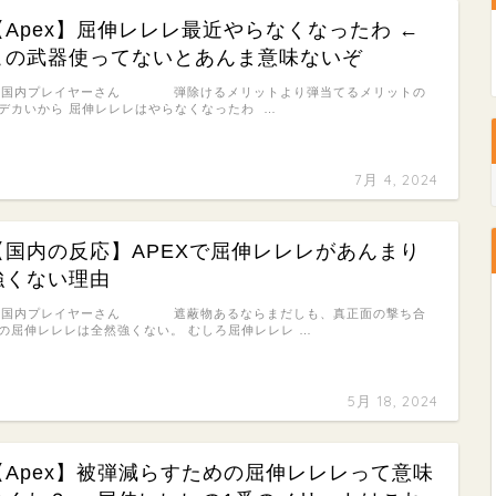
【Apex】屈伸レレレ最近やらなくなったわ ←
この武器使ってないとあんま意味ないぞ
: 国内プレイヤーさん 弾除けるメリットより弾当てるメリットの
デカいから 屈伸レレレはやらなくなったわ …
7月 4, 2024
【国内の反応】APEXで屈伸レレレがあんまり
強くない理由
: 国内プレイヤーさん 遮蔽物あるならまだしも、真正面の撃ち合
の屈伸レレレは全然強くない。 むしろ屈伸レレレ …
5月 18, 2024
【Apex】被弾減らすための屈伸レレレって意味