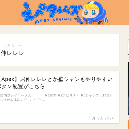
 TAG ―
屈伸レレレ
【Apex】屈伸レレレとか壁ジャンもやりやすい
ボタン配置がこちら
: 国内プレイヤーさん R1射撃 R2アビリティ R3ジャンプ L1ADS
2しゃがみ L3スプリント 〇 …
9月 28, 2024