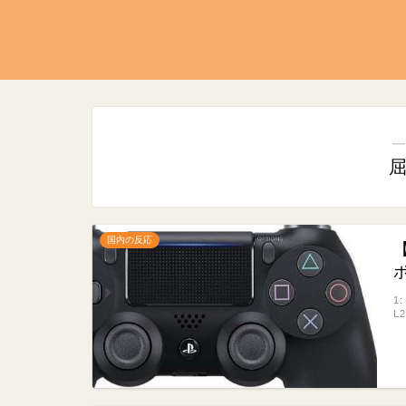
―
国内の反応
1
L