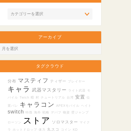
アーカイブ
タグクラウド
マスティフ
分布
ティザー
プレイヤー
キャラ
武器マスタリー
ライト武器
モ
安置
バイル
Twich
暇
村
チュートリアル
台湾
位
キャラコン
置バレ
APEXモバイル
ヘイト
switch
特徴
海外
戦略
デバフ
物資
壁ジャンプ
ストア
ソロマスター
ローソン
マイク
丸スコ
ラ
ホットドロップ
体力
コイン
KD