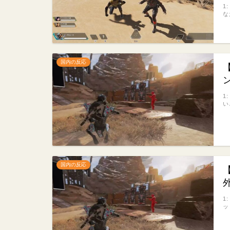
1
な
国内の反応
1
い
国内の反応
1
ッ