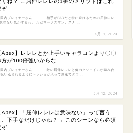
なくね？ ←屈伸レレレの1番のメリットはこれ
だぞ
: 国内プレイヤーさん 相手がPADだと特に避けるための屈伸レレ
意味ない気がするわ。 ただマークスマン、スナ …
4月 9, 2024
【Apex】レレレとか上手いキャラコンより〇〇
の方が100倍強いからな
: 国内プレイヤーさん 敵の屈伸レレレと俺のクソエイムが噛み合
 吸い込まれるようにヘッショが入って爆速でダウ …
3月 12, 2024
【Apex】「屈伸レレレは意味ない」って言う
人、下手なだけじゃね？ ←このシーンなら必須
だぞ