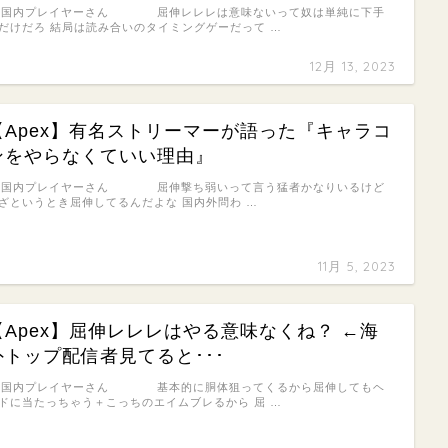
: 国内プレイヤーさん 屈伸レレレは意味ないって奴は単純に下手
だけだろ 結局は読み合いのタイミングゲーだって …
12月 13, 2023
【Apex】有名ストリーマーが語った『キャラコ
ンをやらなくていい理由』
: 国内プレイヤーさん 屈伸撃ち弱いって言う猛者かなりいるけど
ざというとき屈伸してるんだよな 国内外問わ …
11月 5, 2023
【Apex】屈伸レレレはやる意味なくね？ ←海
外トップ配信者見てると･･･
: 国内プレイヤーさん 基本的に胴体狙ってくるから屈伸してもヘ
ドに当たっちゃう＋こっちのエイムブレるから 屈 …