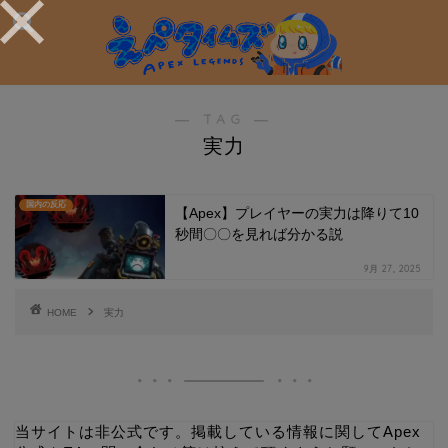
― TAG ―
実力
国内の反応
【Apex】プレイヤーの実力は降りて10
秒間〇〇を見れば分かる説
9月 27, 2025
HOME
実力
当サイトは非公式です。掲載している情報に関してApex