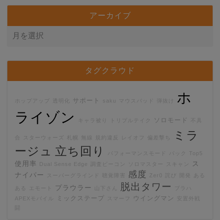
アーカイブ
タグクラウド
ホ
サポート
ホップアップ
透明化
saku
マウスパッド
弾抜け
ライゾン
ソロモード
キャラ被り
トリプルテイク
不具
ミラ
合
スターウォーズ
札幌
無線
規約違反
レイオフ
偏差撃ち
ージュ
立ち回り
パフォーマンスモード
パック
Top5
使用率
ス
Dual Sense Edge
調査ビーコン
ソロマスター
スキャン
感度
ナイパー
スーパーグラインド
聴覚障害
Zer0
詫び
開発
ある
脱出タワー
プラウラー
ある
エモート
山下さん
ブラハ
ミックステープ
ウイングマン
APEXモバイル
スマーフ
安置外戦
闘