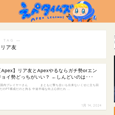
 TAG ―
リア友
【Apex】リア友とApexやるならガチ勢orエン
ジョイ勢どっちがいい？ ←しんどいのは･･･
: 国内プレイヤーさん まともに撃ち合いも出来ないくせに立ち回
だのPT構成だのと拘る 中途半端な向上心持たれ …
1月 14, 2024