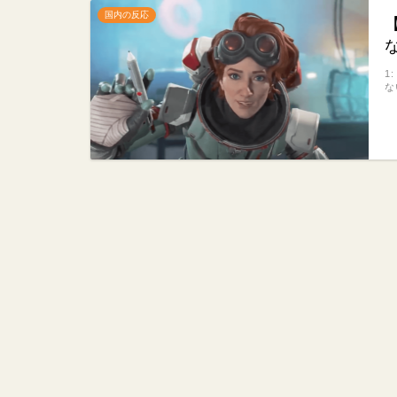
国内の反応
1
な