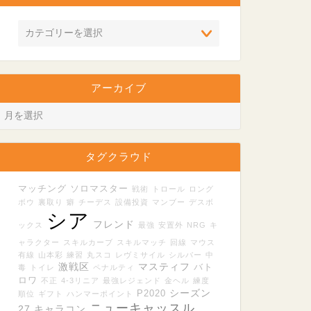
アーカイブ
タグクラウド
マッチング
ソロマスター
戦術
トロール
ロング
ボウ
裏取り
癖
チーデス
設備投資
マンブー
デスボ
シア
フレンド
ックス
最強
安置外
NRG
キ
ャラクター
スキルカーブ
スキルマッチ
回線
マウス
有線
山本彩
練習
丸スコ
レヴミサイル
シルバー
中
激戦区
マスティフ
バト
毒
トイレ
ペナルティ
ロワ
不正
4-3リニア
最強レジェンド
金ヘル
練度
シーズン
P2020
順位
ギフト
ハンマーポイント
ニューキャッスル
27
キャラコン