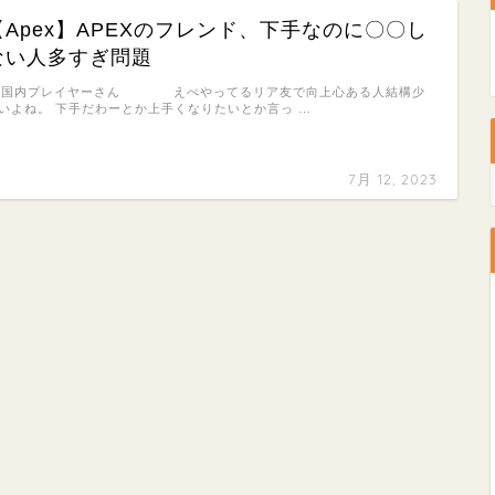
【Apex】APEXのフレンド、下手なのに〇〇し
ない人多すぎ問題
: 国内プレイヤーさん えぺやってるリア友で向上心ある人結構少
いよね。 下手だわーとか上手くなりたいとか言っ …
7月 12, 2023