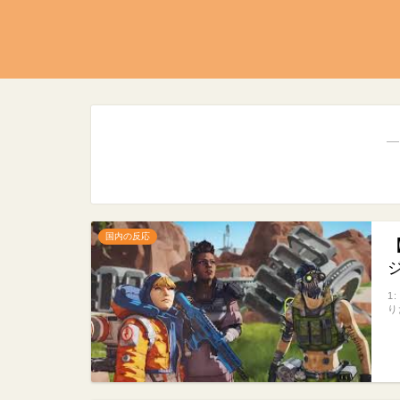
―
国内の反応
1
り