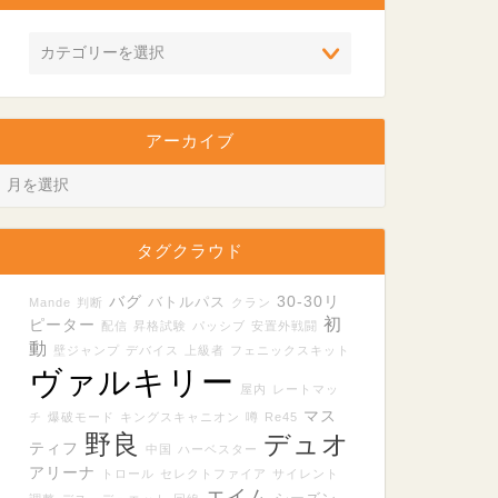
アーカイブ
タグクラウド
バグ
30-30リ
バトルパス
Mande
判断
クラン
初
ピーター
配信
昇格試験
パッシブ
安置外戦闘
動
壁ジャンプ
デバイス
上級者
フェニックスキット
ヴァルキリー
屋内
レートマッ
マス
チ
爆破モード
キングスキャニオン
噂
Re45
野良
デュオ
ティフ
中国
ハーベスター
アリーナ
トロール
セレクトファイア
サイレント
エイム