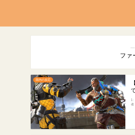
―
ファ
国内の反応
1
者