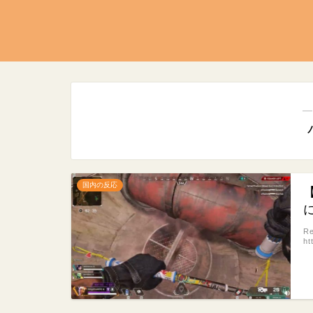
―
国内の反応
R
ht