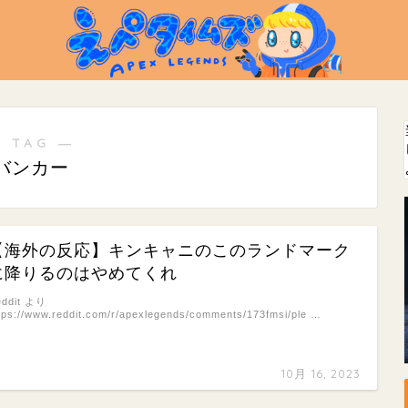
 TAG ―
バンカー
【海外の反応】キンキャニのこのランドマーク
に降りるのはやめてくれ
eddit より
tps://www.reddit.com/r/apexlegends/comments/173fmsi/ple …
10月 16, 2023