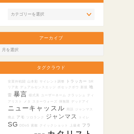
アーカイブ
タグクラウド
トラッカー
安置外戦闘
山本彩
サイレント調整
SR
地
リア友
デュアルセンスエッジ
ボセックボウ
新規
暴言
雷
様式美
ユーザーネーム
クラッシュ
ティ
アリスト
メタ
スターウォーズ
弾無限
デッドアイ
ニューキャッスル
用語
ジャンマス
ジャンマス
アモ
廃止
ソロランク
トイレ
SG
フラ
DDoS
索敵
クイックショット
上級者
カタリスト