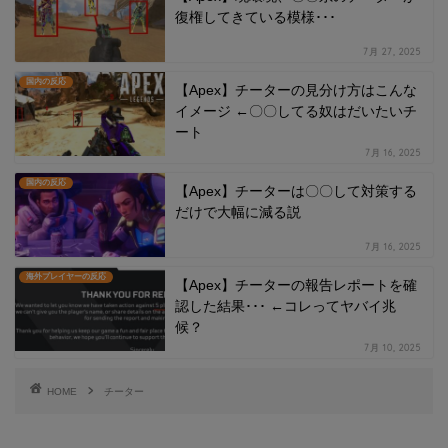
復権してきている模様･･･
7月 27, 2025
国内の反応
【Apex】チーターの見分け方はこんな
イメージ ←〇〇してる奴はだいたいチ
ート
7月 16, 2025
国内の反応
【Apex】チーターは〇〇して対策する
だけで大幅に減る説
7月 16, 2025
海外プレイヤーの反応
【Apex】チーターの報告レポートを確
認した結果･･･ ←コレってヤバイ兆
候？
7月 10, 2025
HOME
チーター