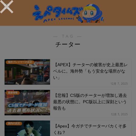
― TAG ―
チーター
海外プレイヤーの反応
【APEX】チーターの被害が史上最悪レ
ベルに。海外勢「もう安全な場所がな
い」
12月 7, 2025
最新情報
【悲報】CS版のチーターが増加し過去
最悪の状態に。PC版以上に深刻という
報告も
12月 3, 2025
国内の反応
【Apex】今ガチでチーターバカくそ多
くね？