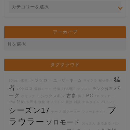
アーカイブ
タグクラウド
猛
トラッカー
ユーザーネーム
60fps
HDMI
マイクラ
被せ降り
者
パ
パケロス
ランク分布
爆破モード
特徴
FPS用語
デジスコ
ーク
古参
PC
ミシックスキン
ボセック
男子
LP
フォロー
詰め
EVA
安置外
強化
オフライン
新規
雑談
キルタイム
24インチ
プ
シーズン17
ナーフ
紫アーマー
フォートナイト
ラウラー
ソロモード
おっさん
あるある
バン