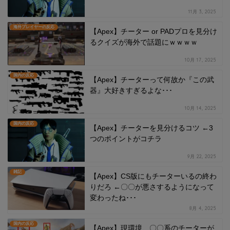
11月 3, 2025
海外プレイヤーの反応
【Apex】チーター or PADプロを見分け
るクイズが海外で話題にｗｗｗｗ
10月 17, 2025
国内の反応
【Apex】チーターって何故か『この武
器』大好きすぎるよな･･･
10月 14, 2025
国内の反応
【Apex】チーターを見分けるコツ ←3
つのポイントがコチラ
9月 22, 2025
雑記
【Apex】CS版にもチーターいるの終わ
りだろ ←〇〇が悪さするようになって
変わったね･･･
8月 4, 2025
国内の反応
【Apex】現環境、〇〇系のチーターが