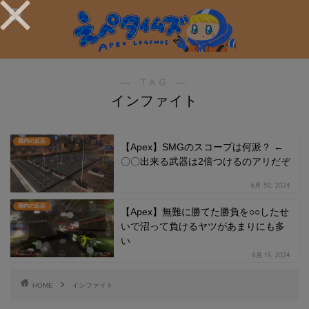
― TAG ―
インファイト
国内の反応
【Apex】SMGのスコープは何派？ ←
〇〇出来る武器は2倍つけるのアリだぞ
6月 30, 2024
国内の反応
【Apex】無難に勝てた勝負を○○したせ
いで沼って負けるヤツがあまりにも多
い
6月 19, 2024
HOME
インファイト