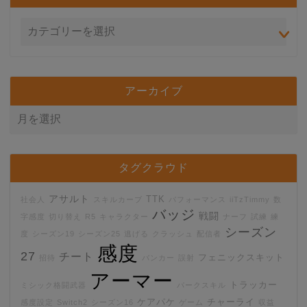
アーカイブ
タグクラウド
アサルト
TTK
社会人
スキルカーブ
パフォーマンス
iiTzTimmy
数
バッジ
戦闘
字感度
切り替え
R5
キャラクター
ナーフ
試練
練
シーズン
度
シーズン19
シーズン25
逃げる
クラッシュ
配信者
感度
27
チート
フェニックスキット
招待
バンカー
誤射
アーマー
トラッカー
ミシック格闘武器
パークスキル
ケアパケ
チャーライ
感度設定
Switch2
シーズン16
ゲーム
収益